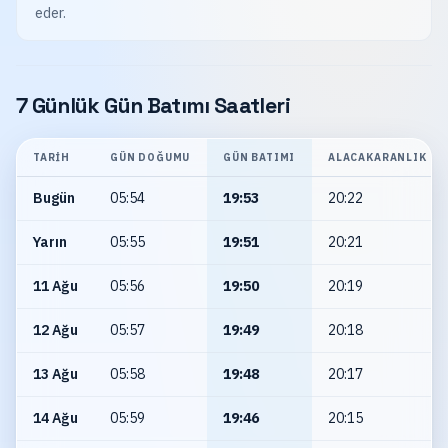
eder.
7 Günlük Gün Batımı Saatleri
TARIH
GÜN DOĞUMU
GÜN BATIMI
ALACAKARANLIK
Bugün
05:54
19:53
20:22
Yarın
05:55
19:51
20:21
11 Ağu
05:56
19:50
20:19
12 Ağu
05:57
19:49
20:18
13 Ağu
05:58
19:48
20:17
14 Ağu
05:59
19:46
20:15