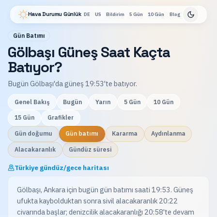
Hava Durumu Günlük
DE
US
Bildirim
5 Gün
10 Gün
Blog
Gün Batımı
Gölbaşı Güneş Saat Kaçta
Batıyor?
Bugün Gölbaşı'da güneş 19:53'te batıyor.
Genel Bakış
Bugün
Yarın
5 Gün
10 Gün
15 Gün
Grafikler
Gün doğumu
Gün batımı
Kararma
Aydınlanma
Alacakaranlık
Gündüz süresi
Türkiye gündüz/gece haritası
Gölbaşı, Ankara için bugün gün batımı saati 19:53. Güneş
ufukta kaybolduktan sonra sivil alacakaranlık 20:22
civarında başlar; denizcilik alacakaranlığı 20:58'te devam