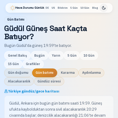
Hava Durumu Günlük
DE
US
Bildirim
5 Gün
10 Gün
Blog
Gün Batımı
Güdül Güneş Saat Kaçta
Batıyor?
Bugün Güdül'da güneş 19:59'te batıyor.
Genel Bakış
Bugün
Yarın
5 Gün
10 Gün
15 Gün
Grafikler
Gün doğumu
Gün batımı
Kararma
Aydınlanma
Alacakaranlık
Gündüz süresi
Türkiye gündüz/gece haritası
Güdül, Ankara için bugün gün batımı saati 19:59. Güneş
ufukta kaybolduktan sonra sivil alacakaranlık 20:29
civarında başlar; denizcilik alacakaranlığı 21:06'te devam