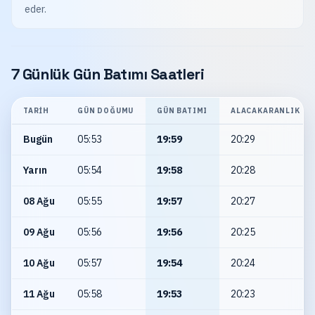
eder.
7 Günlük Gün Batımı Saatleri
TARIH
GÜN DOĞUMU
GÜN BATIMI
ALACAKARANLIK
Bugün
05:53
19:59
20:29
Yarın
05:54
19:58
20:28
08 Ağu
05:55
19:57
20:27
09 Ağu
05:56
19:56
20:25
10 Ağu
05:57
19:54
20:24
11 Ağu
05:58
19:53
20:23