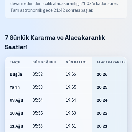
devam eder; denizcilik alacakaranlığı 21:03'e kadar sürer.
Tam astronomik gece 21:42 sonrası başlar.
7 Günlük Kararma ve Alacakaranlık
Saatleri
TARIH
GÜN DOĞUMU
GÜN BATIMI
ALACAKARANLIK
Bugün
05:52
19:56
20:26
Yarın
05:53
19:55
20:25
09 Ağu
05:54
19:54
20:24
10 Ağu
05:55
19:53
20:22
11 Ağu
05:56
19:51
20:21