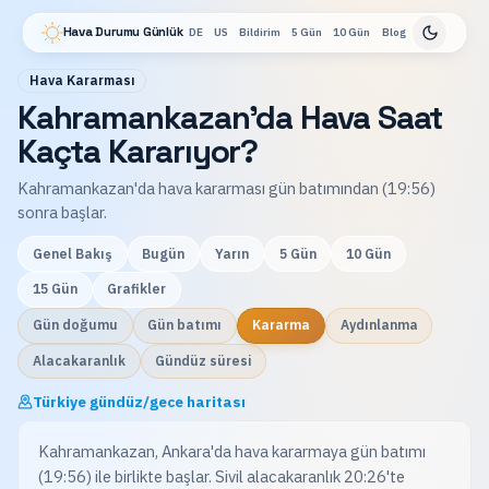
Hava Durumu Günlük
DE
US
Bildirim
5 Gün
10 Gün
Blog
Hava Kararması
Kahramankazan'da Hava Saat
Kaçta Kararıyor?
Kahramankazan'da hava kararması gün batımından (19:56)
sonra başlar.
Genel Bakış
Bugün
Yarın
5 Gün
10 Gün
15 Gün
Grafikler
Gün doğumu
Gün batımı
Kararma
Aydınlanma
Alacakaranlık
Gündüz süresi
Türkiye gündüz/gece haritası
Kahramankazan, Ankara'da hava kararmaya gün batımı
(19:56) ile birlikte başlar. Sivil alacakaranlık 20:26'te