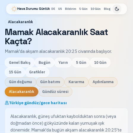
Hava Durumu Günlük
DE
US
Bildirim
5 Gün
10 Gün
Blog
Alacakaranlık
Mamak Alacakaranlık Saat
Kaçta?
Mamak'da akşam alacakaranlık 20:25 civarında başlıyor.
Genel Bakış
Bugün
Yarın
5 Gün
10 Gün
15 Gün
Grafikler
Gün doğumu
Gün batımı
Kararma
Aydınlanma
Alacakaranlık
Gündüz süresi
Türkiye gündüz/gece haritası
Alacakaranlık, güneş ufuktan kaybolduktan sonra (veya
doğmadan önce) gökyüzünde kalan yumuşak ışık
dönemidir. Mamak'da bugün akşam alacakaranlık 20:25'te