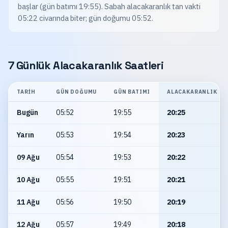
başlar (gün batımı 19:55). Sabah alacakaranlık tan vakti
05:22 civarında biter; gün doğumu 05:52.
7 Günlük Alacakaranlık Saatleri
TARIH
GÜN DOĞUMU
GÜN BATIMI
ALACAKARANLIK
Bugün
05:52
19:55
20:25
Yarın
05:53
19:54
20:23
09 Ağu
05:54
19:53
20:22
10 Ağu
05:55
19:51
20:21
11 Ağu
05:56
19:50
20:19
12 Ağu
05:57
19:49
20:18