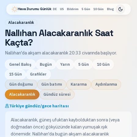
Hava Durumu Günlük
DE
US
Bildirim
5 Gün
10 Gün
Blog
Alacakaranlık
Nallıhan Alacakaranlık Saat
Kaçta?
Nallıhan'da akşam alacakaranlık 20:33 civarında başlıyor.
Genel Bakış
Bugün
Yarın
5 Gün
10 Gün
15 Gün
Grafikler
Gün doğumu
Gün batımı
Kararma
Aydınlanma
Alacakaranlık
Gündüz süresi
Türkiye gündüz/gece haritası
Alacakaranlık, güneş ufuktan kaybolduktan sonra (veya
doğmadan önce) gökyüzünde kalan yumuşak ışık
dönemidir. Nallıhan'da bugün akşam alacakaranlık