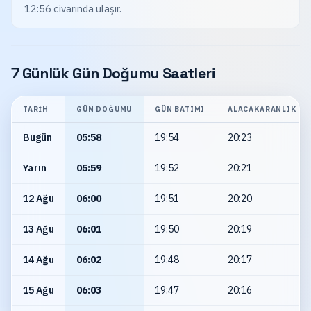
12:56 civarında ulaşır.
7 Günlük Gün Doğumu Saatleri
TARIH
GÜN DOĞUMU
GÜN BATIMI
ALACAKARANLIK
Bugün
05:58
19:54
20:23
Yarın
05:59
19:52
20:21
12 Ağu
06:00
19:51
20:20
13 Ağu
06:01
19:50
20:19
14 Ağu
06:02
19:48
20:17
15 Ağu
06:03
19:47
20:16