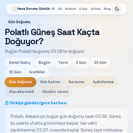
Hava Durumu Günlük
DE
US
Bildirim
5 Gün
10 Gün
Blog
Gün Doğumu
Polatlı Güneş Saat Kaçta
Doğuyor?
Bugün Polatlı'da güneş 05:58'te doğuyor.
Genel Bakış
Bugün
Yarın
5 Gün
10 Gün
15 Gün
Grafikler
Gün doğumu
Gün batımı
Kararma
Aydınlanma
Alacakaranlık
Gündüz süresi
Türkiye gündüz/gece haritası
Polatlı, Ankara için bugün gün doğumu saati 05:58. Güneş
bu saatte ufukta görünmeye başlar; tan vakti
(aydınlanma) 05:29 civarında başlar. Güneş tepe noktasına