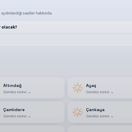
 aydınlandığı saatler hakkında.
r olacak?
Altındağ
Ayaş
Gündüz süresi
→
Gündüz süresi
→
Çamlıdere
Çankaya
Gündüz süresi
→
Gündüz süresi
→