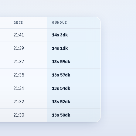
GECE
GÜNDÜZ
21:41
14s 3dk
21:39
14s 1dk
21:37
13s 59dk
21:35
13s 57dk
21:34
13s 54dk
21:32
13s 52dk
21:30
13s 50dk