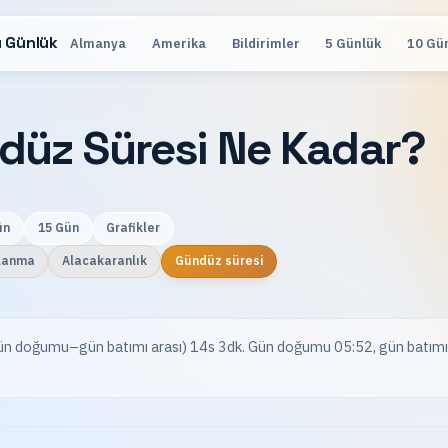
 Günlük
Almanya
Amerika
Bildirimler
5 Günlük
10 Gü
düz Süresi Ne Kadar?
ün
15 Gün
Grafikler
lanma
Alacakaranlık
Gündüz süresi
gün doğumu–gün batımı arası) 14s 3dk. Gün doğumu 05:52, gün batım