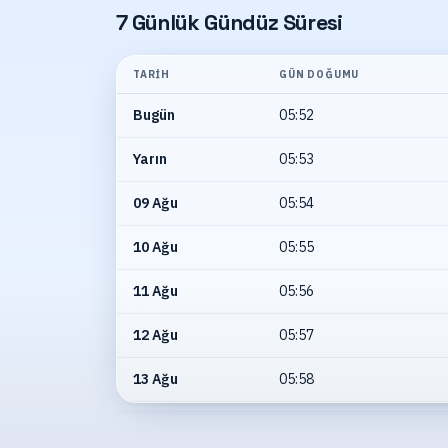
7 Günlük Gündüz Süresi
TARIH
GÜN DOĞUMU
Bugün
05:52
Yarın
05:53
09 Ağu
05:54
10 Ağu
05:55
11 Ağu
05:56
12 Ağu
05:57
13 Ağu
05:58