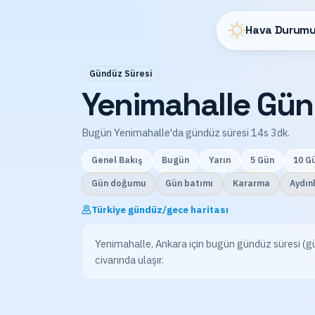
Hava Durumu
Gündüz Süresi
Yenimahalle Gün
Bugün Yenimahalle'da gündüz süresi 14s 3dk.
Genel Bakış
Bugün
Yarın
5 Gün
10 G
Gün doğumu
Gün batımı
Kararma
Aydın
Türkiye gündüz/gece haritası
Yenimahalle, Ankara için bugün gündüz süresi (
civarında ulaşır.