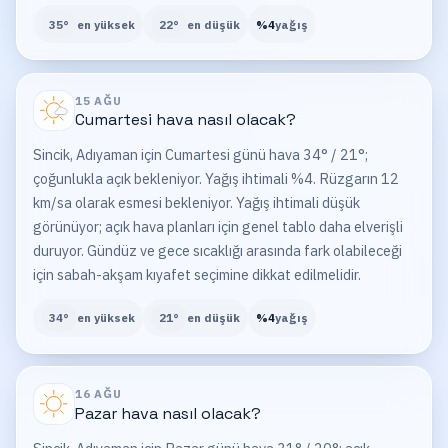
35
°
en yüksek
22
°
en düşük
%
4
yağış
15 AĞU
Cumartesi
hava nasıl olacak?
Sincik, Adıyaman için Cumartesi günü hava 34° / 21°;
çoğunlukla açık bekleniyor. Yağış ihtimali %4. Rüzgarın 12
km/sa olarak esmesi bekleniyor. Yağış ihtimali düşük
görünüyor; açık hava planları için genel tablo daha elverişli
duruyor. Gündüz ve gece sıcaklığı arasında fark olabileceği
için sabah-akşam kıyafet seçimine dikkat edilmelidir.
34
°
en yüksek
21
°
en düşük
%
4
yağış
16 AĞU
Pazar
hava nasıl olacak?