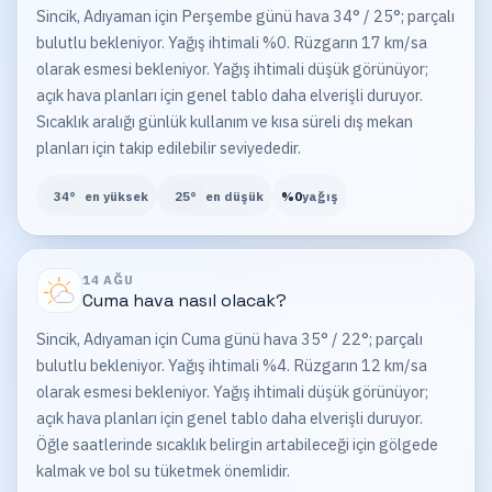
Sincik, Adıyaman için Perşembe günü hava 34° / 25°; parçalı
bulutlu bekleniyor. Yağış ihtimali %0. Rüzgarın 17 km/sa
olarak esmesi bekleniyor. Yağış ihtimali düşük görünüyor;
açık hava planları için genel tablo daha elverişli duruyor.
Sıcaklık aralığı günlük kullanım ve kısa süreli dış mekan
planları için takip edilebilir seviyededir.
34
°
en yüksek
25
°
en düşük
%
0
yağış
14 AĞU
Cuma
hava nasıl olacak?
Sincik, Adıyaman için Cuma günü hava 35° / 22°; parçalı
bulutlu bekleniyor. Yağış ihtimali %4. Rüzgarın 12 km/sa
olarak esmesi bekleniyor. Yağış ihtimali düşük görünüyor;
açık hava planları için genel tablo daha elverişli duruyor.
Öğle saatlerinde sıcaklık belirgin artabileceği için gölgede
kalmak ve bol su tüketmek önemlidir.