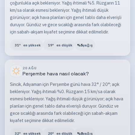
çoğunlukla açık bekleniyor. Yağış ihtimali %5. Rüzgarın 11
km/sa olarak esmesi bekleniyor. Yağış ihtimali düşük
görünüyor; açık hava planları için genel tablo daha elverişli
duruyor. Gündüz ve gece sıcaklığı arasında fark olabileceği
için sabah-akşam kıyafet seçimine dikkat edilmelidir.
31
°
en yüksek
19
°
en düşük
%
5
yağış
20 AĞU
Perşembe
hava nasıl olacak?
Sincik, Adıyaman için Perşembe günü hava 32° / 20°; açık
bekleniyor. Yağış ihtimali %0. Rüzgarın 15 km/sa olarak
esmesi bekleniyor. Yağış ihtimali düşük görünüyor; açık hava
planları için genel tablo daha elverişli duruyor. Gündüz ve
gece sıcaklığı arasında fark olabileceği için sabah-akşam
kıyafet seçimine dikkat edilmelidir.
32
°
en yüksek
20
°
en düşük
%
0
yağış