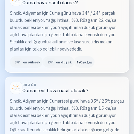
Cuma
hava nasıl olacak?
Sincik, Adıyaman için Cuma günü hava 34° / 24°; parçalı
bulutlu bekleniyor. Yağış ihtimali %0. Rüzgarın 22 km/sa
olarak esmesi bekleniyor. Yağış ihtimali düşük görünüyor;
açık hava planları için genel tablo daha elverişli duruyor.
Sıcaklık aralığı günlük kullanım ve kısa süreli dış mekan
planları için takip edilebilir seviyededir.
34
°
en yüksek
24
°
en düşük
%
0
yağış
08 AĞU
Cumartesi
hava nasıl olacak?
Sincik, Adıyaman için Cumartesi günü hava 35° / 25°; parçalı
bulutlu bekleniyor. Yağış ihtimali %0. Rüzgarın 15 km/sa
olarak esmesi bekleniyor. Yağış ihtimali düşük görünüyor;
açık hava planları için genel tablo daha elverişli duruyor.
Öğle saatlerinde sıcaklık belirgin artabileceği için gölgede