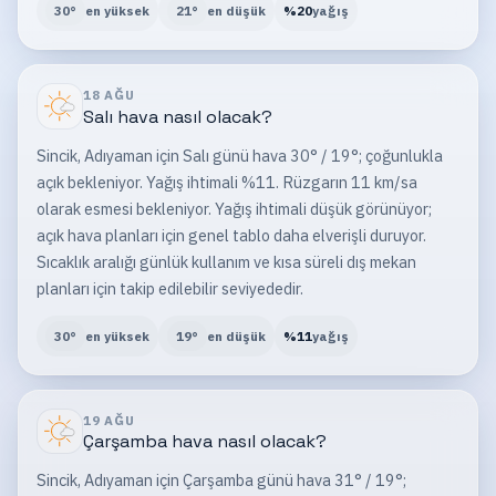
30
°
en yüksek
21
°
en düşük
%
20
yağış
18 AĞU
Salı
hava nasıl olacak?
Sincik, Adıyaman için Salı günü hava 30° / 19°; çoğunlukla
açık bekleniyor. Yağış ihtimali %11. Rüzgarın 11 km/sa
olarak esmesi bekleniyor. Yağış ihtimali düşük görünüyor;
açık hava planları için genel tablo daha elverişli duruyor.
Sıcaklık aralığı günlük kullanım ve kısa süreli dış mekan
planları için takip edilebilir seviyededir.
30
°
en yüksek
19
°
en düşük
%
11
yağış
19 AĞU
Çarşamba
hava nasıl olacak?
Sincik, Adıyaman için Çarşamba günü hava 31° / 19°;