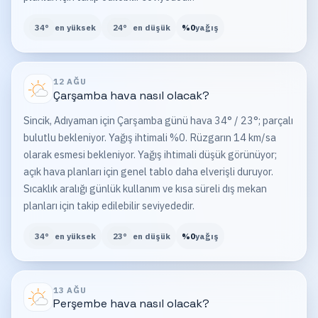
34
°
en yüksek
24
°
en düşük
%
0
yağış
12 AĞU
Çarşamba
hava nasıl olacak?
Sincik, Adıyaman için Çarşamba günü hava 34° / 23°; parçalı
bulutlu bekleniyor. Yağış ihtimali %0. Rüzgarın 14 km/sa
olarak esmesi bekleniyor. Yağış ihtimali düşük görünüyor;
açık hava planları için genel tablo daha elverişli duruyor.
Sıcaklık aralığı günlük kullanım ve kısa süreli dış mekan
planları için takip edilebilir seviyededir.
34
°
en yüksek
23
°
en düşük
%
0
yağış
13 AĞU
Perşembe
hava nasıl olacak?