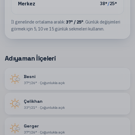
Merkez
38
°
/
25
°
İl
genelinde ortalama aralık:
37
°
/
25
°
. Günlük değişimleri
görmek için 5, 10 ve 15 günlük sekmeleri kullanın.
Adıyaman İlçeleri
Besni
37
°
/
26
°
·
Çoğunlukla açık
Çelikhan
33
°
/
21
°
·
Çoğunlukla açık
Gerger
37
°
/
26
°
·
Çoğunlukla açık