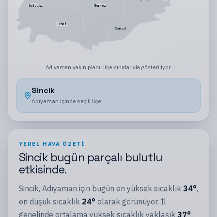
Gölbaşı
Merkez
Besni
Samsat
Adıyaman
yakın planı:
ilçe sınırlarıyla gösteriliyor
.
Sincik
Adıyaman
içinde seçili
ilçe
YEREL HAVA ÖZETI
Sincik
bugün
parçalı bulutlu
etkisinde.
Sincik
,
Adıyaman
için bugün en yüksek sıcaklık
34
°
,
en düşük sıcaklık
24
°
olarak görünüyor.
İl
genelinde ortalama yüksek sıcaklık yaklaşık
37
°
;