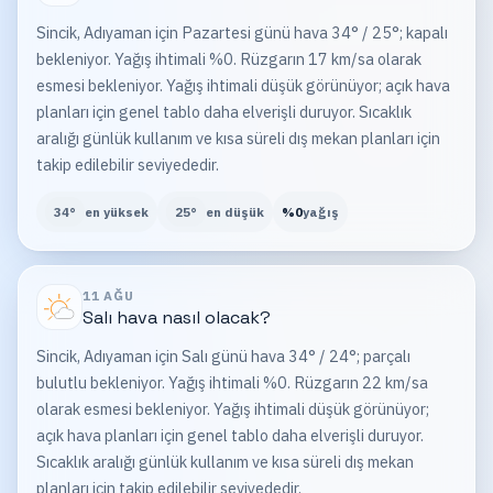
Sincik, Adıyaman için Pazartesi günü hava 34° / 25°; kapalı
bekleniyor. Yağış ihtimali %0. Rüzgarın 17 km/sa olarak
esmesi bekleniyor. Yağış ihtimali düşük görünüyor; açık hava
planları için genel tablo daha elverişli duruyor. Sıcaklık
aralığı günlük kullanım ve kısa süreli dış mekan planları için
takip edilebilir seviyededir.
34
°
en yüksek
25
°
en düşük
%
0
yağış
11 AĞU
Salı
hava nasıl olacak?
Sincik, Adıyaman için Salı günü hava 34° / 24°; parçalı
bulutlu bekleniyor. Yağış ihtimali %0. Rüzgarın 22 km/sa
olarak esmesi bekleniyor. Yağış ihtimali düşük görünüyor;
açık hava planları için genel tablo daha elverişli duruyor.
Sıcaklık aralığı günlük kullanım ve kısa süreli dış mekan
planları için takip edilebilir seviyededir.