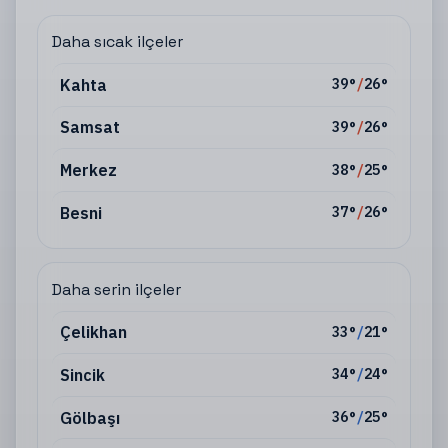
Daha sıcak ilçeler
Kahta
39
°
/
26
°
Samsat
39
°
/
26
°
Merkez
38
°
/
25
°
Besni
37
°
/
26
°
Daha serin ilçeler
Çelikhan
33
°
/
21
°
Sincik
34
°
/
24
°
Gölbaşı
36
°
/
25
°