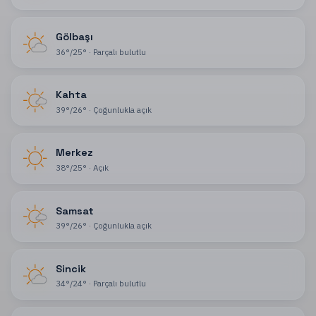
Gölbaşı
36
°
/
25
°
·
Parçalı bulutlu
Kahta
39
°
/
26
°
·
Çoğunlukla açık
Merkez
38
°
/
25
°
·
Açık
Samsat
39
°
/
26
°
·
Çoğunlukla açık
Sincik
34
°
/
24
°
·
Parçalı bulutlu