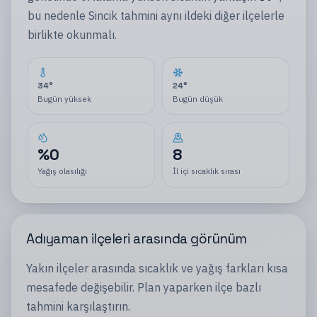
bu nedenle
Sincik
tahmini aynı
ildeki
diğer
ilçelerle
birlikte okunmalı.
34
°
24
°
Bugün yüksek
Bugün düşük
%
0
8
Yağış olasılığı
İl içi sıcaklık sırası
Adıyaman
ilçeleri
arasında görünüm
Yakın
ilçeler
arasında sıcaklık ve yağış farkları kısa
mesafede değişebilir. Plan yaparken
ilçe
bazlı
tahmini karşılaştırın.