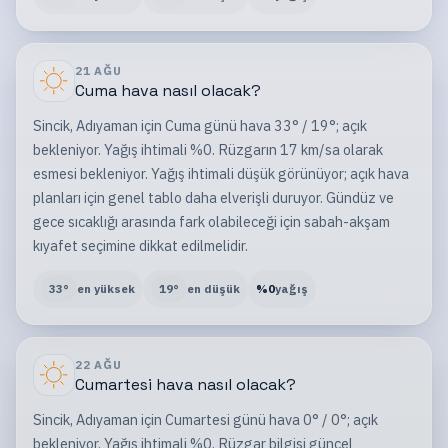
21 AĞU
Cuma
hava nasıl olacak?
Sincik, Adıyaman için Cuma günü hava 33° / 19°; açık
bekleniyor. Yağış ihtimali %0. Rüzgarın 17 km/sa olarak
esmesi bekleniyor. Yağış ihtimali düşük görünüyor; açık hava
planları için genel tablo daha elverişli duruyor. Gündüz ve
gece sıcaklığı arasında fark olabileceği için sabah-akşam
kıyafet seçimine dikkat edilmelidir.
33
°
en yüksek
19
°
en düşük
%
0
yağış
22 AĞU
Cumartesi
hava nasıl olacak?
Sincik, Adıyaman için Cumartesi günü hava 0° / 0°; açık
bekleniyor. Yağış ihtimali %0. Rüzgar bilgisi güncel