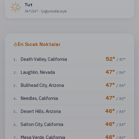
Tut
36
°
/
26
°
·
Çoğunlukla açık
En Sıcak Noktalar
52
°
Death Valley
,
California
1
.
/
37
°
47
°
Laughlin
,
Nevada
2
.
/
34
°
47
°
Bullhead City
,
Arizona
3
.
/
34
°
47
°
Needles
,
California
4
.
/
32
°
46
°
Desert Hills
,
Arizona
5
.
/
34
°
46
°
Salton City
,
California
6
.
/
33
°
46
°
Mesa Verde
,
California
7
.
/
32
°