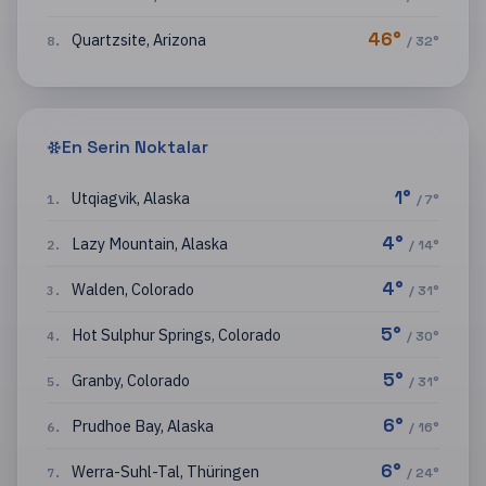
46
°
Quartzsite
,
Arizona
8
.
/
32
°
En Serin Noktalar
1
°
Utqiagvik
,
Alaska
1
.
/
7
°
4
°
Lazy Mountain
,
Alaska
2
.
/
14
°
4
°
Walden
,
Colorado
3
.
/
31
°
5
°
Hot Sulphur Springs
,
Colorado
4
.
/
30
°
5
°
Granby
,
Colorado
5
.
/
31
°
6
°
Prudhoe Bay
,
Alaska
6
.
/
16
°
6
°
Werra-Suhl-Tal
,
Thüringen
7
.
/
24
°