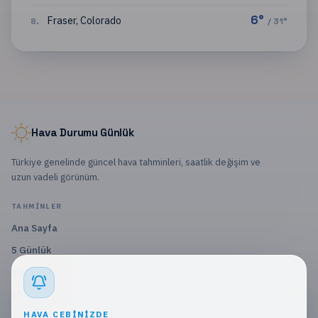
6
°
Fraser
,
Colorado
8
.
/
31
°
Hava Durumu Günlük
Türkiye genelinde güncel hava tahminleri, saatlik değişim ve
uzun vadeli görünüm.
TAHMINLER
Ana Sayfa
5 Günlük
10 Günlük
15 Günlük
HAVA CEBINIZDE