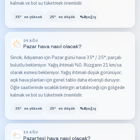
kalmak ve bol su tüketmek önemlidir.
35
°
en yüksek
25
°
en düşük
%
0
yağış
09 AĞU
Pazar
hava nasıl olacak?
Sincik, Adıyaman için Pazar günü hava 35° / 25°; parçalı
bulutlu bekleniyor. Yağış ihtimali %0. Rüzgarın 21 km/sa
olarak esmesi bekleniyor. Yağış ihtimali düşük görünüyor;
açık hava planları için genel tablo daha elverişli duruyor.
Öğle saatlerinde sıcaklık belirgin artabileceği için gölgede
kalmak ve bol su tüketmek önemlidir.
35
°
en yüksek
25
°
en düşük
%
0
yağış
10 AĞU
Pazartesi
hava nasıl olacak?