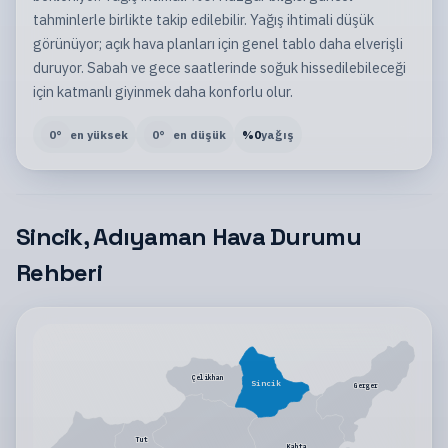
tahminlerle birlikte takip edilebilir. Yağış ihtimali düşük
görünüyor; açık hava planları için genel tablo daha elverişli
duruyor. Sabah ve gece saatlerinde soğuk hissedilebileceği
için katmanlı giyinmek daha konforlu olur.
0
°
en yüksek
0
°
en düşük
%
0
yağış
Sincik, Adıyaman Hava Durumu
Rehberi
Çelikhan
Sincik
Gerger
Tut
Kahta