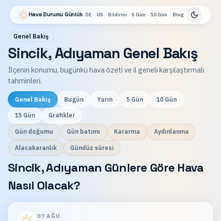
Hava Durumu Günlük
DE
US
Bildirim
5 Gün
10 Gün
Blog
Genel Bakış
Sincik, Adıyaman Genel Bakış
İlçenin konumu, bugünkü hava özeti ve il geneli karşılaştırmalı
tahminleri.
Genel Bakış
Bugün
Yarın
5 Gün
10 Gün
15 Gün
Grafikler
Gün doğumu
Gün batımı
Kararma
Aydınlanma
Alacakaranlık
Gündüz süresi
Sincik, Adıyaman Günlere Göre Hava
Nasıl Olacak?
07 AĞU