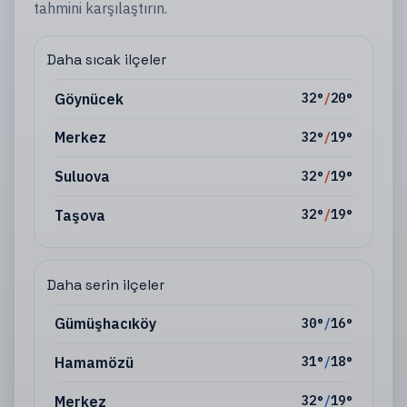
tahmini karşılaştırın.
Daha sıcak ilçeler
Göynücek
32
°
/
20
°
Merkez
32
°
/
19
°
Suluova
32
°
/
19
°
Taşova
32
°
/
19
°
Daha serin ilçeler
Gümüşhacıköy
30
°
/
16
°
Hamamözü
31
°
/
18
°
Merkez
32
°
/
19
°