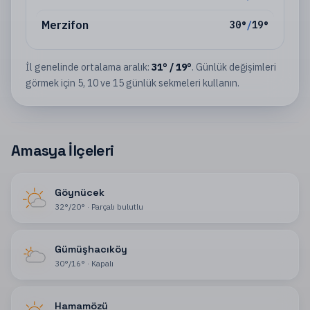
Merzifon
30
°
/
19
°
İl
genelinde ortalama aralık:
31
°
/
19
°
. Günlük değişimleri
görmek için 5, 10 ve 15 günlük sekmeleri kullanın.
Amasya İlçeleri
Göynücek
32
°
/
20
°
·
Parçalı bulutlu
Gümüşhacıköy
30
°
/
16
°
·
Kapalı
Hamamözü