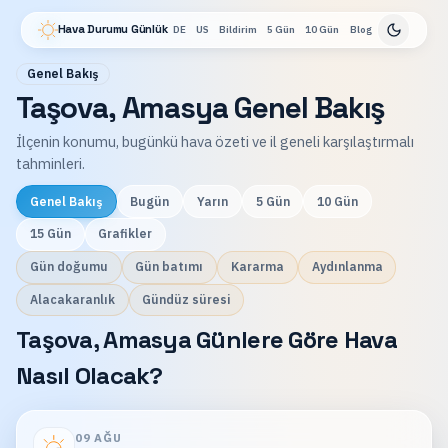
Hava Durumu Günlük
DE
US
Bildirim
5 Gün
10 Gün
Blog
Genel Bakış
Taşova, Amasya Genel Bakış
İlçenin konumu, bugünkü hava özeti ve il geneli karşılaştırmalı
tahminleri.
Genel Bakış
Bugün
Yarın
5 Gün
10 Gün
15 Gün
Grafikler
Gün doğumu
Gün batımı
Kararma
Aydınlanma
Alacakaranlık
Gündüz süresi
Taşova, Amasya Günlere Göre Hava
Nasıl Olacak?
09 AĞU