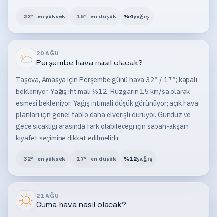
32
°
en yüksek
15
°
en düşük
%
4
yağış
20 AĞU
Perşembe
hava nasıl olacak?
Taşova, Amasya için Perşembe günü hava 32° / 17°; kapalı
bekleniyor. Yağış ihtimali %12. Rüzgarın 15 km/sa olarak
esmesi bekleniyor. Yağış ihtimali düşük görünüyor; açık hava
planları için genel tablo daha elverişli duruyor. Gündüz ve
gece sıcaklığı arasında fark olabileceği için sabah-akşam
kıyafet seçimine dikkat edilmelidir.
32
°
en yüksek
17
°
en düşük
%
12
yağış
21 AĞU
Cuma
hava nasıl olacak?