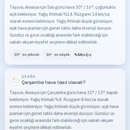
Taşova, Amasya için Salı günü hava 30° / 16°; çoğunlukla
açık bekleniyor. Yağış ihtimali %14. Rüzgarın 14 km/sa
olarak esmesi bekleniyor. Yağış ihtimali düşük görünüyor;
açık hava planları için genel tablo daha elverişli duruyor.
Gündüz ve gece sıcaklığı arasında fark olabileceği için
sabah-akşam kıyafet seçimine dikkat edilmelidir.
30
°
en yüksek
16
°
en düşük
%
14
yağış
19 AĞU
Çarşamba
hava nasıl olacak?
Taşova, Amasya için Çarşamba günü hava 32° / 15°; kapalı
bekleniyor. Yağış ihtimali %4. Rüzgarın 8 km/sa olarak
esmesi bekleniyor. Yağış ihtimali düşük görünüyor; açık hava
planları için genel tablo daha elverişli duruyor. Gündüz ve
gece sıcaklığı arasında fark olabileceği için sabah-akşam
kıyafet seçimine dikkat edilmelidir.