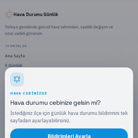
Hava Durumu Günlük
Türkiye genelinde güncel hava tahminleri, saatlik değişim ve
uzun vadeli görünüm.
TAHMINLER
Ana Sayfa
5 Günlük
10 Günlük
15 Günlük
HAVA CEBINIZDE
SITE
Hava durumu cebinize gelsin mi?
Blog
İstediğiniz ilçe için günlük hava durumu bildirimini tek
Gizlilik Politikası
sayfadan ayarlayabilirsiniz.
Kullanım Koşulları
İletişim
Bildirimleri Ayarla