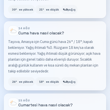
30
°
en yüksek
21
°
en düşük
%
0
yağış
14 AĞU
Cuma
hava nasıl olacak?
Taşova, Amasya için Cuma günü hava 26° / 18°; kapalı
bekleniyor. Yağış ihtimali %0. Rüzgarın 18 km/sa olarak
esmesi bekleniyor. Yağış ihtimali düşük görünüyor; açık hava
planları için genel tablo daha elverişli duruyor. Sıcaklık
aralığı günlük kullanım ve kısa süreli dış mekan planları için
takip edilebilir seviyededir.
26
°
en yüksek
18
°
en düşük
%
0
yağış
15 AĞU
Cumartesi
hava nasıl olacak?