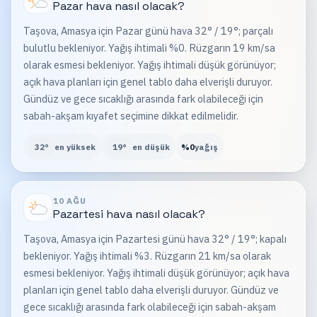
Pazar
hava nasıl olacak?
Taşova, Amasya için Pazar günü hava 32° / 19°; parçalı
bulutlu bekleniyor. Yağış ihtimali %0. Rüzgarın 19 km/sa
olarak esmesi bekleniyor. Yağış ihtimali düşük görünüyor;
açık hava planları için genel tablo daha elverişli duruyor.
Gündüz ve gece sıcaklığı arasında fark olabileceği için
sabah-akşam kıyafet seçimine dikkat edilmelidir.
32
°
en yüksek
19
°
en düşük
%
0
yağış
10 AĞU
Pazartesi
hava nasıl olacak?
Taşova, Amasya için Pazartesi günü hava 32° / 19°; kapalı
bekleniyor. Yağış ihtimali %3. Rüzgarın 21 km/sa olarak
esmesi bekleniyor. Yağış ihtimali düşük görünüyor; açık hava
planları için genel tablo daha elverişli duruyor. Gündüz ve
gece sıcaklığı arasında fark olabileceği için sabah-akşam