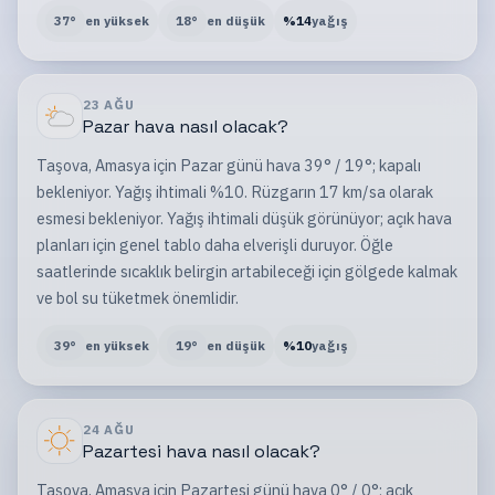
37
°
en yüksek
18
°
en düşük
%
14
yağış
23 AĞU
Pazar
hava nasıl olacak?
Taşova, Amasya için Pazar günü hava 39° / 19°; kapalı
bekleniyor. Yağış ihtimali %10. Rüzgarın 17 km/sa olarak
esmesi bekleniyor. Yağış ihtimali düşük görünüyor; açık hava
planları için genel tablo daha elverişli duruyor. Öğle
saatlerinde sıcaklık belirgin artabileceği için gölgede kalmak
ve bol su tüketmek önemlidir.
39
°
en yüksek
19
°
en düşük
%
10
yağış
24 AĞU
Pazartesi
hava nasıl olacak?
Taşova, Amasya için Pazartesi günü hava 0° / 0°; açık