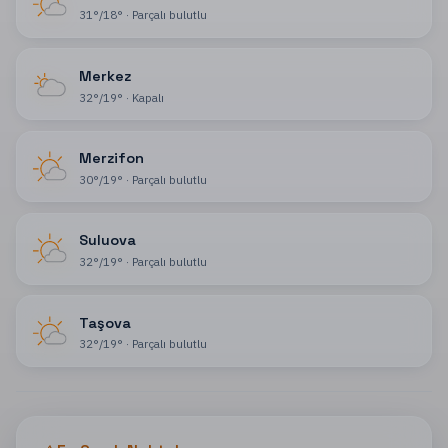
31
°
/
18
°
·
Parçalı bulutlu
Merkez
32
°
/
19
°
·
Kapalı
Merzifon
30
°
/
19
°
·
Parçalı bulutlu
Suluova
32
°
/
19
°
·
Parçalı bulutlu
Taşova
32
°
/
19
°
·
Parçalı bulutlu