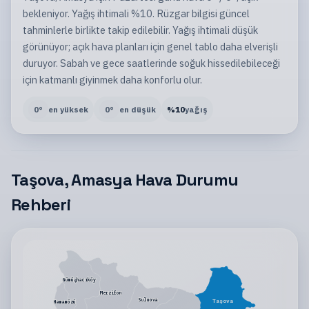
bekleniyor. Yağış ihtimali %10. Rüzgar bilgisi güncel
tahminlerle birlikte takip edilebilir. Yağış ihtimali düşük
görünüyor; açık hava planları için genel tablo daha elverişli
duruyor. Sabah ve gece saatlerinde soğuk hissedilebileceği
için katmanlı giyinmek daha konforlu olur.
0
°
en yüksek
0
°
en düşük
%
10
yağış
Taşova, Amasya Hava Durumu
Rehberi
Gümüşhacıköy
Merzifon
Suluova
Taşova
Hamamözü