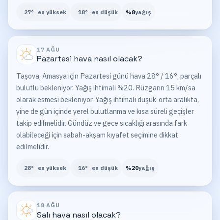
27
°
en yüksek
18
°
en düşük
%
8
yağış
17 AĞU
Pazartesi
hava nasıl olacak?
Taşova, Amasya için Pazartesi günü hava 28° / 16°; parçalı
bulutlu bekleniyor. Yağış ihtimali %20. Rüzgarın 15 km/sa
olarak esmesi bekleniyor. Yağış ihtimali düşük-orta aralıkta,
yine de gün içinde yerel bulutlanma ve kısa süreli geçişler
takip edilmelidir. Gündüz ve gece sıcaklığı arasında fark
olabileceği için sabah-akşam kıyafet seçimine dikkat
edilmelidir.
28
°
en yüksek
16
°
en düşük
%
20
yağış
18 AĞU
Salı
hava nasıl olacak?