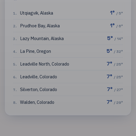
1
°
Utqiagvik
,
Alaska
1
.
/
5
°
1
°
Prudhoe Bay
,
Alaska
2
.
/
6
°
5
°
Lazy Mountain
,
Alaska
3
.
/
14
°
5
°
La Pine
,
Oregon
4
.
/
32
°
7
°
Leadville North
,
Colorado
5
.
/
25
°
7
°
Leadville
,
Colorado
6
.
/
25
°
7
°
Silverton
,
Colorado
7
.
/
27
°
7
°
Walden
,
Colorado
8
.
/
29
°