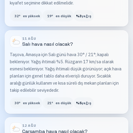
kıyafet seçimine dikkat edilmelidir.
32
°
en yüksek
19
°
en düşük
%
3
yağış
11 AĞU
Salı
hava nasıl olacak?
Taşova, Amasya için Salı günü hava 30° / 21°; kapalı
bekleniyor. Yağış ihtimali %5. Rüzgarın 17 km/sa olarak
esmesi bekleniyor. Yağış ihtimali düşük görünüyor; açık hava
planları için genel tablo daha elverişli duruyor. Sıcaklık
aralığı günlük kullanım ve kısa süreli dış mekan planları için
takip edilebilir seviyededir.
30
°
en yüksek
21
°
en düşük
%
5
yağış
12 AĞU
Çarşamba
hava nasıl olacak?