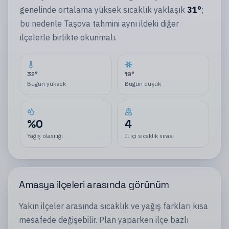
genelinde ortalama yüksek sıcaklık yaklaşık
31
°
;
bu nedenle
Taşova
tahmini aynı
ildeki
diğer
ilçelerle
birlikte okunmalı.
32
°
19
°
Bugün yüksek
Bugün düşük
%
0
4
Yağış olasılığı
İl içi sıcaklık sırası
Amasya
ilçeleri
arasında görünüm
Yakın
ilçeler
arasında sıcaklık ve yağış farkları kısa
mesafede değişebilir. Plan yaparken
ilçe
bazlı