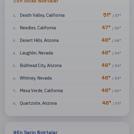
En Sıcak Noktalar
51
°
Death Valley
,
California
1
.
/
37
°
47
°
Needles
,
California
2
.
/
32
°
46
°
Desert Hills
,
Arizona
3
.
/
34
°
46
°
Laughlin
,
Nevada
4
.
/
34
°
46
°
Bullhead City
,
Arizona
5
.
/
34
°
46
°
Whitney
,
Nevada
6
.
/
33
°
46
°
Mesa Verde
,
California
7
.
/
32
°
46
°
Quartzsite
,
Arizona
8
.
/
31
°
En Serin Noktalar