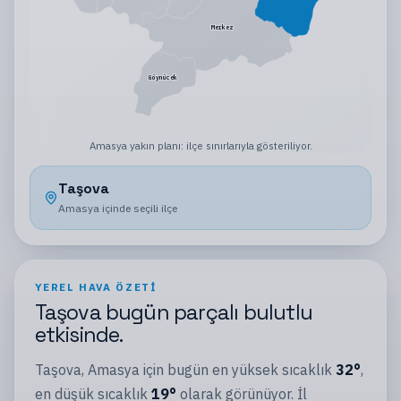
Merkez
Göynücek
Amasya
yakın planı:
ilçe sınırlarıyla gösteriliyor
.
Taşova
Amasya
içinde seçili
ilçe
YEREL HAVA ÖZETI
Taşova
bugün
parçalı bulutlu
etkisinde.
Taşova
,
Amasya
için bugün en yüksek sıcaklık
32
°
,
en düşük sıcaklık
19
°
olarak görünüyor.
İl