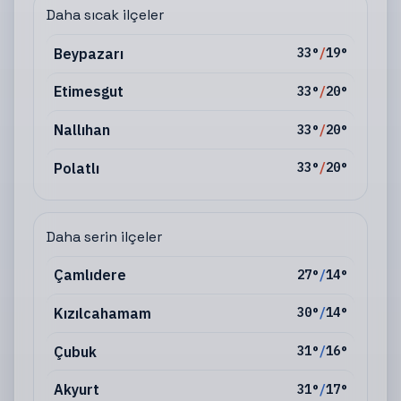
Daha sıcak ilçeler
Beypazarı
33
°
/
19
°
Etimesgut
33
°
/
20
°
Nallıhan
33
°
/
20
°
Polatlı
33
°
/
20
°
Daha serin ilçeler
Çamlıdere
27
°
/
14
°
Kızılcahamam
30
°
/
14
°
Çubuk
31
°
/
16
°
Akyurt
31
°
/
17
°