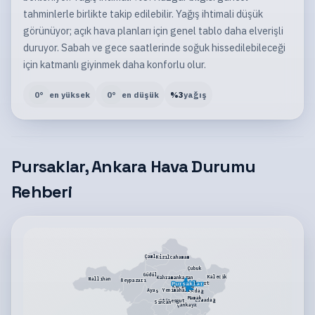
tahminlerle birlikte takip edilebilir. Yağış ihtimali düşük
görünüyor; açık hava planları için genel tablo daha elverişli
duruyor. Sabah ve gece saatlerinde soğuk hissedilebileceği
için katmanlı giyinmek daha konforlu olur.
0
°
en yüksek
0
°
en düşük
%
3
yağış
Pursaklar, Ankara Hava Durumu
Rehberi
Çamlıdere
Kızılcahamam
Çubuk
Güdül
Kalecik
Kahramankazan
Nallıhan
Beypazarı
Pursaklar
Akyurt
Keçiören
Yenimahalle
Ayaş
Altındağ
Mamak
Elmadağ
Etimesgut
Sincan
Çankaya