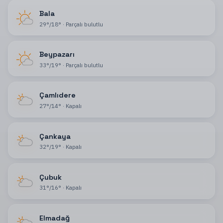
Bala
29
°
/
18
°
·
Parçalı bulutlu
Beypazarı
33
°
/
19
°
·
Parçalı bulutlu
Çamlıdere
27
°
/
14
°
·
Kapalı
Çankaya
32
°
/
19
°
·
Kapalı
Çubuk
31
°
/
16
°
·
Kapalı
Elmadağ