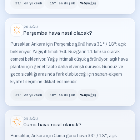
31
°
en yüksek
15
°
en düşük
%
5
yağış
20 AĞU
Perşembe
hava nasıl olacak?
Pursaklar, Ankara için Perşembe günü hava 31° / 18°; açık
bekleniyor. Yağış ihtimali %4. Rüzgarın 11 km/sa olarak
esmesi bekleniyor. Yağış ihtimali düşük görünüyor; açık hava
planları için genel tablo daha elverişli duruyor. Gündüz ve
gece sıcaklığı arasında fark olabileceği için sabah-akşam
kıyafet seçimine dikkat edilmelidir.
31
°
en yüksek
18
°
en düşük
%
4
yağış
21 AĞU
Cuma
hava nasıl olacak?
Pursaklar, Ankara için Cuma günü hava 33° / 18°; açık