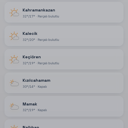
Kahramankazan
32
°
/
17
°
·
Parçalı bulutlu
Kalecik
32
°
/
20
°
·
Parçalı bulutlu
Keçiören
32
°
/
19
°
·
Parçalı bulutlu
Kızılcahamam
30
°
/
14
°
·
Kapalı
Mamak
32
°
/
19
°
·
Kapalı
Nallıhan