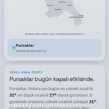
Gölbaşı
Bala
Polatlı
Haymana
Evren
Şereflikoçhisar
Ankara
yakın planı:
ilçe sınırlarıyla gösteriliyor
.
Pursaklar
Ankara
içinde seçili
ilçe
YEREL HAVA ÖZETI
Pursaklar
bugün
kapalı
etkisinde.
Pursaklar
,
Ankara
için bugün en yüksek sıcaklık
31
°
, en düşük sıcaklık
17
°
olarak görünüyor.
İl
genelinde ortalama yüksek sıcaklık yaklaşık
31
°
;
bu nedenle
Pursaklar
tahmini aynı
ildeki
diğer