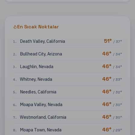
En Sıcak Noktalar
51
°
Death Valley
,
California
1
.
/
37
°
46
°
Bullhead City
,
Arizona
2
.
/
34
°
46
°
Laughlin
,
Nevada
3
.
/
34
°
46
°
Whitney
,
Nevada
4
.
/
33
°
46
°
Needles
,
California
5
.
/
32
°
46
°
Moapa Valley
,
Nevada
6
.
/
30
°
46
°
Westmorland
,
California
7
.
/
30
°
46
°
Moapa Town
,
Nevada
8
.
/
29
°