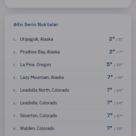
En Serin Noktalar
2
°
Utqiagvik
,
Alaska
1
.
/
6
°
2
°
Prudhoe Bay
,
Alaska
2
.
/
7
°
5
°
La Pine
,
Oregon
3
.
/
32
°
7
°
Lazy Mountain
,
Alaska
4
.
/
14
°
7
°
Leadville North
,
Colorado
5
.
/
24
°
7
°
Leadville
,
Colorado
6
.
/
24
°
7
°
Silverton
,
Colorado
7
.
/
27
°
7
°
Walden
,
Colorado
8
.
/
28
°