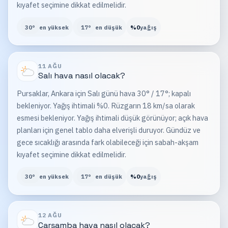
kıyafet seçimine dikkat edilmelidir.
30
°
en yüksek
17
°
en düşük
%
0
yağış
11 AĞU
Salı
hava nasıl olacak?
Pursaklar, Ankara için Salı günü hava 30° / 17°; kapalı
bekleniyor. Yağış ihtimali %0. Rüzgarın 18 km/sa olarak
esmesi bekleniyor. Yağış ihtimali düşük görünüyor; açık hava
planları için genel tablo daha elverişli duruyor. Gündüz ve
gece sıcaklığı arasında fark olabileceği için sabah-akşam
kıyafet seçimine dikkat edilmelidir.
30
°
en yüksek
17
°
en düşük
%
0
yağış
12 AĞU
Çarşamba
hava nasıl olacak?