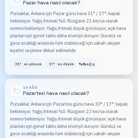
Pazar
hava nasıl olacak?
Pursaklar, Ankara için Pazar günü hava 31° / 17°; kapalı
bekleniyor. Yağış ihtimali %0. Rüzgarın 21 km/sa olarak
esmesi bekleniyor. Yağış ihtimali düşük görünüyor; açık hava
planları için genel tablo daha elverişli duruyor. Gündüz ve
gece sıcaklığı arasında fark olabileceği için sabah-akşam
kıyafet seçimine dikkat edilmelidir.
31
°
en yüksek
17
°
en düşük
%
0
yağış
10 AĞU
Pazartesi
hava nasıl olacak?
Pursaklar, Ankara için Pazartesi günü hava 30° / 17°; kapalı
bekleniyor. Yağış ihtimali %0. Rüzgarın 23 km/sa olarak
esmesi bekleniyor. Yağış ihtimali düşük görünüyor; açık hava
planları için genel tablo daha elverişli duruyor. Gündüz ve
gece sıcaklığı arasında fark olabileceği için sabah-akşam