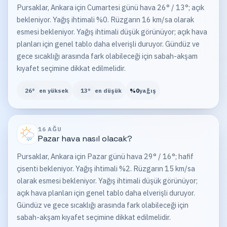
Pursaklar, Ankara için Cumartesi günü hava 26° / 13°; açık
bekleniyor. Yağış ihtimali %0. Rüzgarın 16 km/sa olarak
esmesi bekleniyor. Yağış ihtimali düşük görünüyor; açık hava
planları için genel tablo daha elverişli duruyor. Gündüz ve
gece sıcaklığı arasında fark olabileceği için sabah-akşam
kıyafet seçimine dikkat edilmelidir.
26
°
en yüksek
13
°
en düşük
%
0
yağış
16 AĞU
Pazar
hava nasıl olacak?
Pursaklar, Ankara için Pazar günü hava 29° / 16°; hafif
çisenti bekleniyor. Yağış ihtimali %2. Rüzgarın 15 km/sa
olarak esmesi bekleniyor. Yağış ihtimali düşük görünüyor;
açık hava planları için genel tablo daha elverişli duruyor.
Gündüz ve gece sıcaklığı arasında fark olabileceği için
sabah-akşam kıyafet seçimine dikkat edilmelidir.