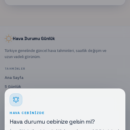
Hava Durumu Günlük
Türkiye genelinde güncel hava tahminleri, saatlik değişim ve
uzun vadeli görünüm.
TAHMINLER
Ana Sayfa
5 Günlük
10 Günlük
15 Günlük
HAVA CEBINIZDE
SITE
Hava durumu cebinize gelsin mi?
Blog