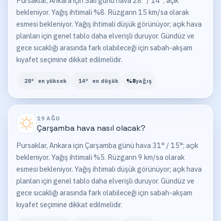
Pursaklar, Ankara için Salı günü hava 28° / 14°; açık
bekleniyor. Yağış ihtimali %8. Rüzgarın 15 km/sa olarak
esmesi bekleniyor. Yağış ihtimali düşük görünüyor; açık hava
planları için genel tablo daha elverişli duruyor. Gündüz ve
gece sıcaklığı arasında fark olabileceği için sabah-akşam
kıyafet seçimine dikkat edilmelidir.
28
°
en yüksek
14
°
en düşük
%
8
yağış
19 AĞU
Çarşamba
hava nasıl olacak?
Pursaklar, Ankara için Çarşamba günü hava 31° / 15°; açık
bekleniyor. Yağış ihtimali %5. Rüzgarın 9 km/sa olarak
esmesi bekleniyor. Yağış ihtimali düşük görünüyor; açık hava
planları için genel tablo daha elverişli duruyor. Gündüz ve
gece sıcaklığı arasında fark olabileceği için sabah-akşam
kıyafet seçimine dikkat edilmelidir.