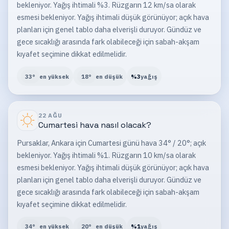
bekleniyor. Yağış ihtimali %3. Rüzgarın 12 km/sa olarak
esmesi bekleniyor. Yağış ihtimali düşük görünüyor; açık hava
planları için genel tablo daha elverişli duruyor. Gündüz ve
gece sıcaklığı arasında fark olabileceği için sabah-akşam
kıyafet seçimine dikkat edilmelidir.
33
°
en yüksek
18
°
en düşük
%
3
yağış
22 AĞU
Cumartesi
hava nasıl olacak?
Pursaklar, Ankara için Cumartesi günü hava 34° / 20°; açık
bekleniyor. Yağış ihtimali %1. Rüzgarın 10 km/sa olarak
esmesi bekleniyor. Yağış ihtimali düşük görünüyor; açık hava
planları için genel tablo daha elverişli duruyor. Gündüz ve
gece sıcaklığı arasında fark olabileceği için sabah-akşam
kıyafet seçimine dikkat edilmelidir.
34
°
en yüksek
20
°
en düşük
%
1
yağış