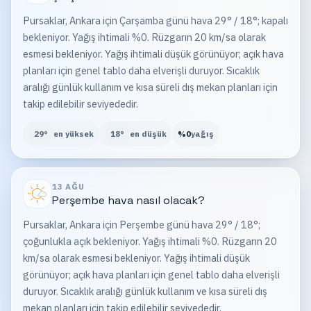
Pursaklar, Ankara için Çarşamba günü hava 29° / 18°; kapalı
bekleniyor. Yağış ihtimali %0. Rüzgarın 20 km/sa olarak
esmesi bekleniyor. Yağış ihtimali düşük görünüyor; açık hava
planları için genel tablo daha elverişli duruyor. Sıcaklık
aralığı günlük kullanım ve kısa süreli dış mekan planları için
takip edilebilir seviyededir.
29
°
en yüksek
18
°
en düşük
%
0
yağış
13 AĞU
Perşembe
hava nasıl olacak?
Pursaklar, Ankara için Perşembe günü hava 29° / 18°;
çoğunlukla açık bekleniyor. Yağış ihtimali %0. Rüzgarın 20
km/sa olarak esmesi bekleniyor. Yağış ihtimali düşük
görünüyor; açık hava planları için genel tablo daha elverişli
duruyor. Sıcaklık aralığı günlük kullanım ve kısa süreli dış
mekan planları için takip edilebilir seviyededir.