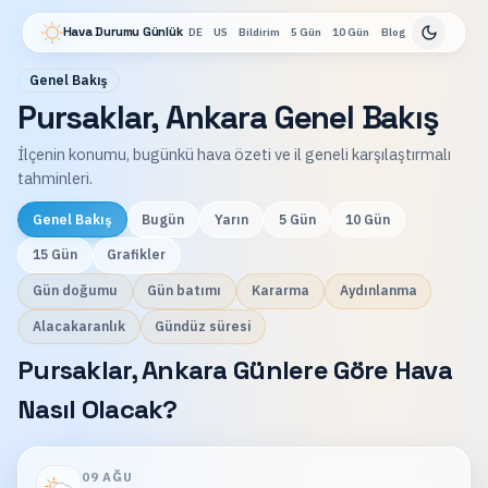
Hava Durumu Günlük
DE
US
Bildirim
5 Gün
10 Gün
Blog
Genel Bakış
Pursaklar, Ankara Genel Bakış
İlçenin konumu, bugünkü hava özeti ve il geneli karşılaştırmalı
tahminleri.
Genel Bakış
Bugün
Yarın
5 Gün
10 Gün
15 Gün
Grafikler
Gün doğumu
Gün batımı
Kararma
Aydınlanma
Alacakaranlık
Gündüz süresi
Pursaklar, Ankara Günlere Göre Hava
Nasıl Olacak?
09 AĞU