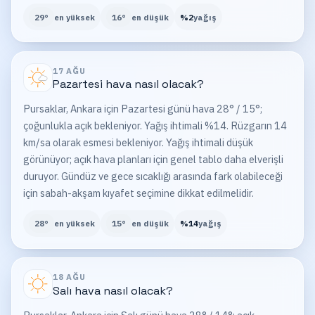
29
°
en yüksek
16
°
en düşük
%
2
yağış
17 AĞU
Pazartesi
hava nasıl olacak?
Pursaklar, Ankara için Pazartesi günü hava 28° / 15°;
çoğunlukla açık bekleniyor. Yağış ihtimali %14. Rüzgarın 14
km/sa olarak esmesi bekleniyor. Yağış ihtimali düşük
görünüyor; açık hava planları için genel tablo daha elverişli
duruyor. Gündüz ve gece sıcaklığı arasında fark olabileceği
için sabah-akşam kıyafet seçimine dikkat edilmelidir.
28
°
en yüksek
15
°
en düşük
%
14
yağış
18 AĞU
Salı
hava nasıl olacak?