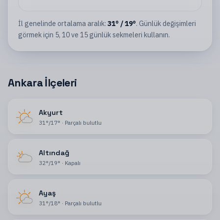
İl
genelinde ortalama aralık:
31
°
/
19
°
. Günlük değişimleri
görmek için 5, 10 ve 15 günlük sekmeleri kullanın.
Ankara İlçeleri
Akyurt
31
°
/
17
°
·
Parçalı bulutlu
Altındağ
32
°
/
19
°
·
Kapalı
Ayaş
31
°
/
18
°
·
Parçalı bulutlu