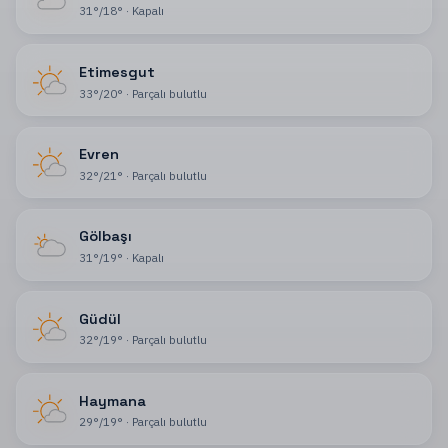
31
°
/
18
°
·
Kapalı
Etimesgut
33
°
/
20
°
·
Parçalı bulutlu
Evren
32
°
/
21
°
·
Parçalı bulutlu
Gölbaşı
31
°
/
19
°
·
Kapalı
Güdül
32
°
/
19
°
·
Parçalı bulutlu
Haymana
29
°
/
19
°
·
Parçalı bulutlu