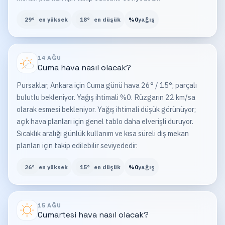
29
°
en yüksek
18
°
en düşük
%
0
yağış
14 AĞU
Cuma
hava nasıl olacak?
Pursaklar, Ankara için Cuma günü hava 26° / 15°; parçalı
bulutlu bekleniyor. Yağış ihtimali %0. Rüzgarın 22 km/sa
olarak esmesi bekleniyor. Yağış ihtimali düşük görünüyor;
açık hava planları için genel tablo daha elverişli duruyor.
Sıcaklık aralığı günlük kullanım ve kısa süreli dış mekan
planları için takip edilebilir seviyededir.
26
°
en yüksek
15
°
en düşük
%
0
yağış
15 AĞU
Cumartesi
hava nasıl olacak?