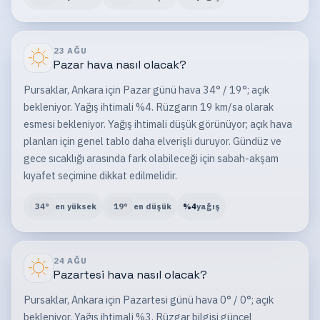
23 AĞU
Pazar
hava nasıl olacak?
Pursaklar, Ankara için Pazar günü hava 34° / 19°; açık
bekleniyor. Yağış ihtimali %4. Rüzgarın 19 km/sa olarak
esmesi bekleniyor. Yağış ihtimali düşük görünüyor; açık hava
planları için genel tablo daha elverişli duruyor. Gündüz ve
gece sıcaklığı arasında fark olabileceği için sabah-akşam
kıyafet seçimine dikkat edilmelidir.
34
°
en yüksek
19
°
en düşük
%
4
yağış
24 AĞU
Pazartesi
hava nasıl olacak?
Pursaklar, Ankara için Pazartesi günü hava 0° / 0°; açık
bekleniyor. Yağış ihtimali %3. Rüzgar bilgisi güncel