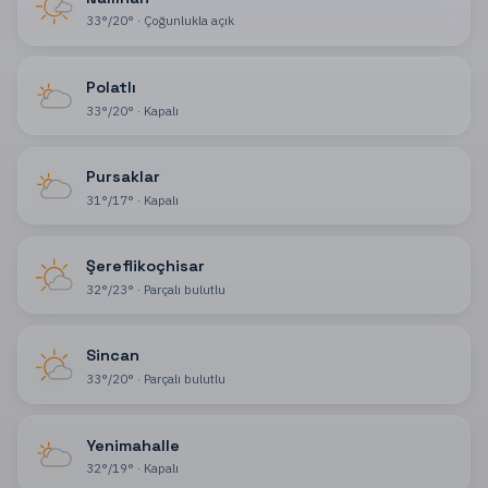
33
°
/
20
°
·
Çoğunlukla açık
Polatlı
33
°
/
20
°
·
Kapalı
Pursaklar
31
°
/
17
°
·
Kapalı
Şereflikoçhisar
32
°
/
23
°
·
Parçalı bulutlu
Sincan
33
°
/
20
°
·
Parçalı bulutlu
Yenimahalle
32
°
/
19
°
·
Kapalı